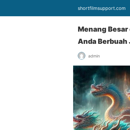
shortfilmsupport.com
Menang Besar d
Anda Berbuah 
admin