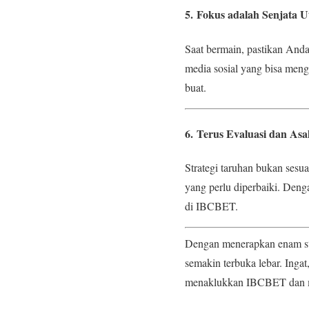
5.
Fokus adalah Senjata 
Saat bermain, pastikan Anda
media sosial yang bisa men
buat.
6.
Terus Evaluasi dan Asa
Strategi taruhan bukan sesua
yang perlu diperbaiki. Den
di IBCBET.
Dengan menerapkan enam str
semakin terbuka lebar. Inga
menaklukkan IBCBET dan 