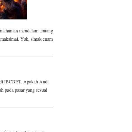
emahaman mendalam tentang
n maksimal. Yuk, simak enam
ia di IBCBET. Apakah Anda
ah pada pasar yang sesuai