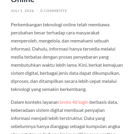
JULI 1, 2026
/
0 COMMENTS
Perkembangan teknologi online telah membawa
perubahan besar terhadap cara masyarakat
memperoleh, mengelola, dan memahami sebuah
informasi. Dahulu, informasi hanya tersedia melalui
media terbatas dengan proses penyebaran yang
membutuhkan waktu lebih lama. Kini, berkat kemajuan
sistem digital, berbagai jenis data dapat dikumpulkan,
diproses, dan ditampilkan secara lebih cepat melalui
teknologi yang semakin berkembang.
Dalam konteks layanan
broto 4d login
berbasis data,
keberadaan sistem digital membuat penyajian
informasi menjadi lebih terstruktur. Data yang
sebelumnya hanya dianggap sebagai kumpulan angka