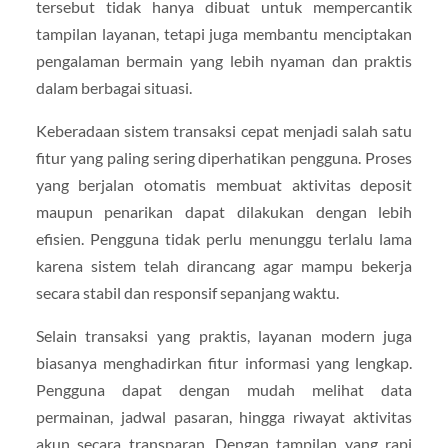
tersebut tidak hanya dibuat untuk mempercantik
tampilan layanan, tetapi juga membantu menciptakan
pengalaman bermain yang lebih nyaman dan praktis
dalam berbagai situasi.
Keberadaan sistem transaksi cepat menjadi salah satu
fitur yang paling sering diperhatikan pengguna. Proses
yang berjalan otomatis membuat aktivitas deposit
maupun penarikan dapat dilakukan dengan lebih
efisien. Pengguna tidak perlu menunggu terlalu lama
karena sistem telah dirancang agar mampu bekerja
secara stabil dan responsif sepanjang waktu.
Selain transaksi yang praktis, layanan modern juga
biasanya menghadirkan fitur informasi yang lengkap.
Pengguna dapat dengan mudah melihat data
permainan, jadwal pasaran, hingga riwayat aktivitas
akun secara transparan. Dengan tampilan yang rapi