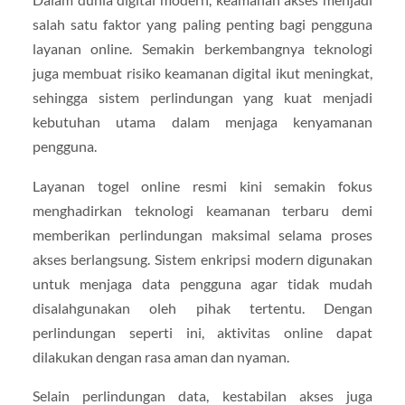
salah satu faktor yang paling penting bagi pengguna
layanan online. Semakin berkembangnya teknologi
juga membuat risiko keamanan digital ikut meningkat,
sehingga sistem perlindungan yang kuat menjadi
kebutuhan utama dalam menjaga kenyamanan
pengguna.
Layanan togel online resmi kini semakin fokus
menghadirkan teknologi keamanan terbaru demi
memberikan perlindungan maksimal selama proses
akses berlangsung. Sistem enkripsi modern digunakan
untuk menjaga data pengguna agar tidak mudah
disalahgunakan oleh pihak tertentu. Dengan
perlindungan seperti ini, aktivitas online dapat
dilakukan dengan rasa aman dan nyaman.
Selain perlindungan data, kestabilan akses juga