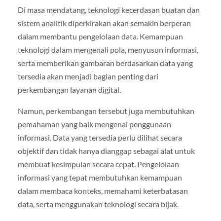
Di masa mendatang, teknologi kecerdasan buatan dan
sistem analitik diperkirakan akan semakin berperan
dalam membantu pengelolaan data. Kemampuan
teknologi dalam mengenali pola, menyusun informasi,
serta memberikan gambaran berdasarkan data yang
tersedia akan menjadi bagian penting dari
perkembangan layanan digital.
Namun, perkembangan tersebut juga membutuhkan
pemahaman yang baik mengenai penggunaan
informasi. Data yang tersedia perlu dilihat secara
objektif dan tidak hanya dianggap sebagai alat untuk
membuat kesimpulan secara cepat. Pengelolaan
informasi yang tepat membutuhkan kemampuan
dalam membaca konteks, memahami keterbatasan
data, serta menggunakan teknologi secara bijak.