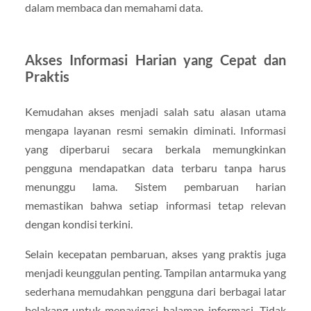
dalam membaca dan memahami data.
Akses Informasi Harian yang Cepat dan
Praktis
Kemudahan akses menjadi salah satu alasan utama
mengapa layanan resmi semakin diminati. Informasi
yang diperbarui secara berkala memungkinkan
pengguna mendapatkan data terbaru tanpa harus
menunggu lama. Sistem pembaruan harian
memastikan bahwa setiap informasi tetap relevan
dengan kondisi terkini.
Selain kecepatan pembaruan, akses yang praktis juga
menjadi keunggulan penting. Tampilan antarmuka yang
sederhana memudahkan pengguna dari berbagai latar
belakang untuk menavigasi halaman informasi. Tidak