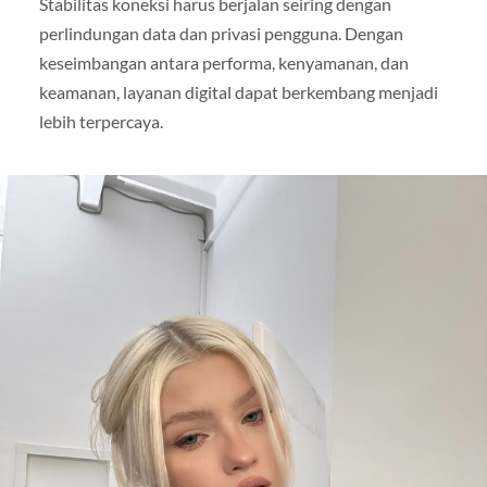
Stabilitas koneksi harus berjalan seiring dengan
perlindungan data dan privasi pengguna. Dengan
keseimbangan antara performa, kenyamanan, dan
keamanan, layanan digital dapat berkembang menjadi
lebih terpercaya.