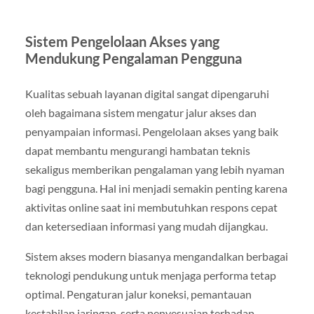
Sistem Pengelolaan Akses yang
Mendukung Pengalaman Pengguna
Kualitas sebuah layanan digital sangat dipengaruhi
oleh bagaimana sistem mengatur jalur akses dan
penyampaian informasi. Pengelolaan akses yang baik
dapat membantu mengurangi hambatan teknis
sekaligus memberikan pengalaman yang lebih nyaman
bagi pengguna. Hal ini menjadi semakin penting karena
aktivitas online saat ini membutuhkan respons cepat
dan ketersediaan informasi yang mudah dijangkau.
Sistem akses modern biasanya mengandalkan berbagai
teknologi pendukung untuk menjaga performa tetap
optimal. Pengaturan jalur koneksi, pemantauan
kestabilan jaringan, serta penyesuaian terhadap