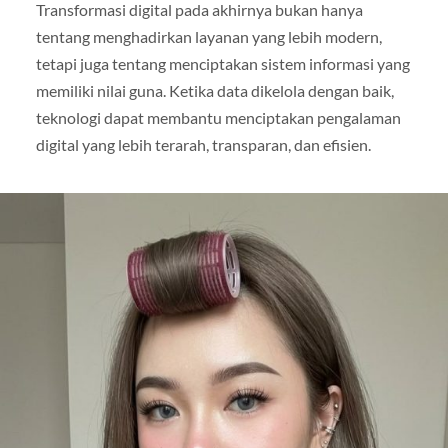
Transformasi digital pada akhirnya bukan hanya
tentang menghadirkan layanan yang lebih modern,
tetapi juga tentang menciptakan sistem informasi yang
memiliki nilai guna. Ketika data dikelola dengan baik,
teknologi dapat membantu menciptakan pengalaman
digital yang lebih terarah, transparan, dan efisien.