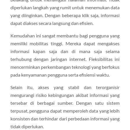
diperlukan langkah yang rumit untuk menemukan data
yang diinginkan. Dengan beberapa klik saja, informasi
dapat diakses secara langsung dan efisien.
Kemudahan ini sangat membantu bagi pengguna yang
memiliki mobilitas tinggi. Mereka dapat mengakses
informasi kapan saja dan di mana saja selama
terhubung dengan jaringan internet. Fleksibilitas ini
mencerminkan perkembangan teknologi yang berfokus
pada kenyamanan pengguna serta efisiensi waktu.
Selain itu, akses yang stabil dan terorganisir
mengurangi risiko kebingungan akibat informasi yang
tersebar di berbagai sumber. Dengan satu sistem
terpusat, pengguna dapat memperoleh data yang lebih
konsisten dan terhindar dari perbedaan informasi yang
tidak diperlukan.