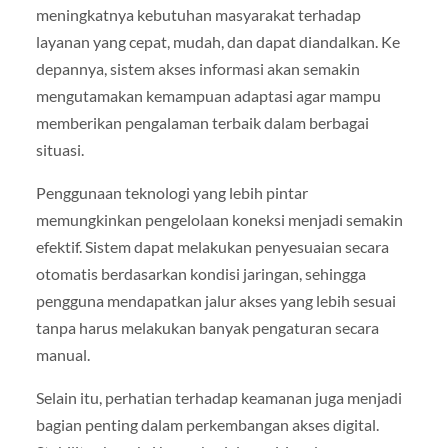
meningkatnya kebutuhan masyarakat terhadap
layanan yang cepat, mudah, dan dapat diandalkan. Ke
depannya, sistem akses informasi akan semakin
mengutamakan kemampuan adaptasi agar mampu
memberikan pengalaman terbaik dalam berbagai
situasi.
Penggunaan teknologi yang lebih pintar
memungkinkan pengelolaan koneksi menjadi semakin
efektif. Sistem dapat melakukan penyesuaian secara
otomatis berdasarkan kondisi jaringan, sehingga
pengguna mendapatkan jalur akses yang lebih sesuai
tanpa harus melakukan banyak pengaturan secara
manual.
Selain itu, perhatian terhadap keamanan juga menjadi
bagian penting dalam perkembangan akses digital.