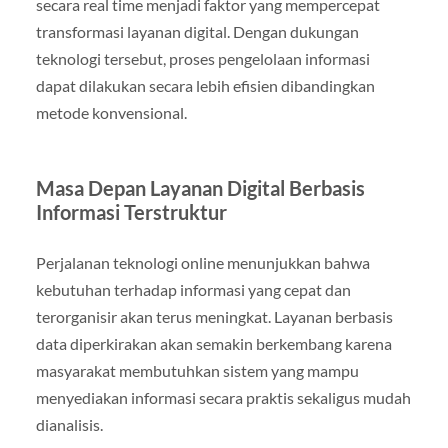
secara real time menjadi faktor yang mempercepat
transformasi layanan digital. Dengan dukungan
teknologi tersebut, proses pengelolaan informasi
dapat dilakukan secara lebih efisien dibandingkan
metode konvensional.
Masa Depan Layanan Digital Berbasis
Informasi Terstruktur
Perjalanan teknologi online menunjukkan bahwa
kebutuhan terhadap informasi yang cepat dan
terorganisir akan terus meningkat. Layanan berbasis
data diperkirakan akan semakin berkembang karena
masyarakat membutuhkan sistem yang mampu
menyediakan informasi secara praktis sekaligus mudah
dianalisis.