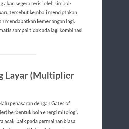
g akan segera terisi oleh simbol-
n baru tersebut kembali menciptakan
kan mendapatkan kemenangan lagi.
omatis sampai tidak ada lagi kombinasi
 Layar (Multiplier
lalu penasaran dengan Gates of
er) berbentuk bola energi mitologi.
a acak, baik pada permainan biasa