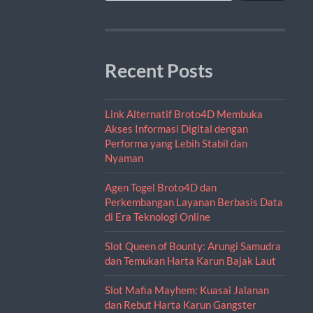
Recent Posts
Link Alternatif Broto4D Membuka
Akses Informasi Digital dengan
Performa yang Lebih Stabil dan
Nyaman
Agen Togel Broto4D dan
Perkembangan Layanan Berbasis Data
di Era Teknologi Online
Slot Queen of Bounty: Arungi Samudra
dan Temukan Harta Karun Bajak Laut
Slot Mafia Mayhem: Kuasai Jalanan
dan Rebut Harta Karun Gangster