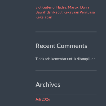
Slot Gates of Hades: Masuki Dunia
Bawah dan Rebut Kekayaan Penguasa
Kegelapan
Recent Comments
Tidak ada komentar untuk ditampilkan.
Archives
Juli 2026