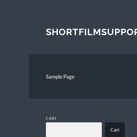
SHORTFILMSUPPO
Sample Page
CARI
Cari