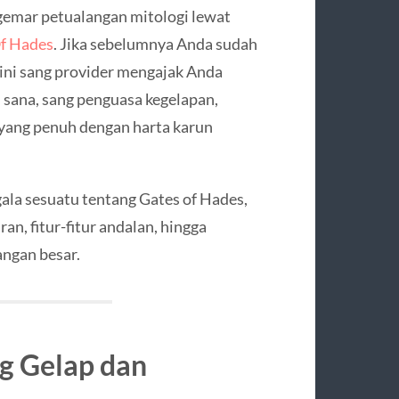
emar petualangan mitologi lewat
Of Hades
. Jika sebelumnya Anda sudah
ini sang provider mengajak Anda
 sana, sang penguasa kegelapan,
 yang penuh dengan harta karun
ala sesuatu tentang Gates of Hades,
n, fitur-fitur andalan, hingga
ngan besar.
g Gelap dan