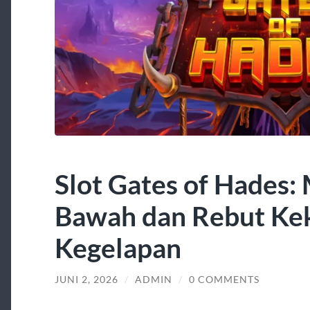
Slot Gates of Hades:
Bawah dan Rebut Ke
Kegelapan
JUNI 2, 2026
/
ADMIN
/
0 COMMENTS