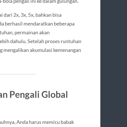
bola pengali ini ke dalam gulungan.
i dari 2x, 3x, 5x, bahkan bisa
nda berhasil mendaratkan beberapa
ntuhan, permainan akan
ebih dahulu. Setelah proses runtuhan
gsung mengalikan akumulasi kemenangan
an Pengali Global
uhnya, Anda harus memicu babak