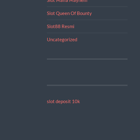
Slot Queen Of Bounty
Slot88 Resmi
Uncategorized
slot deposit 10k