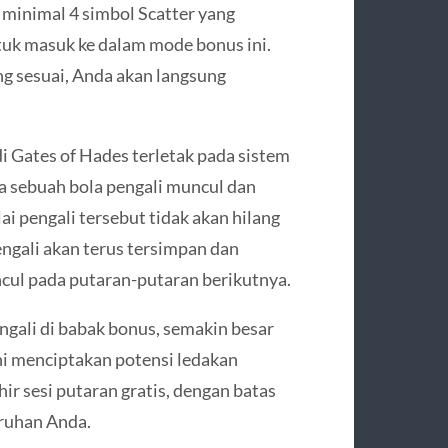
 minimal 4 simbol Scatter yang
uk masuk ke dalam mode bonus ini.
ng sesuai, Anda akan langsung
i Gates of Hades terletak pada sistem
ka sebuah bola pengali muncul dan
i pengali tersebut tidak akan hilang
engali akan terus tersimpan dan
cul pada putaran-putaran berikutnya.
ngali di babak bonus, semakin besar
ini menciptakan potensi ledakan
ir sesi putaran gratis, dengan batas
ruhan Anda.