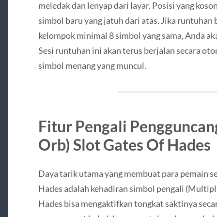
meledak dan lenyap dari layar. Posisi yang koson
simbol baru yang jatuh dari atas. Jika runtuha
kelompok minimal 8 simbol yang sama, Anda a
Sesi runtuhan ini akan terus berjalan secara ot
simbol menang yang muncul.
Fitur Pengali Pengguncang
Orb) Slot Gates Of Hades
Daya tarik utama yang membuat para pemain se
Hades adalah kehadiran simbol pengali (Multipli
Hades bisa mengaktifkan tongkat saktinya secar