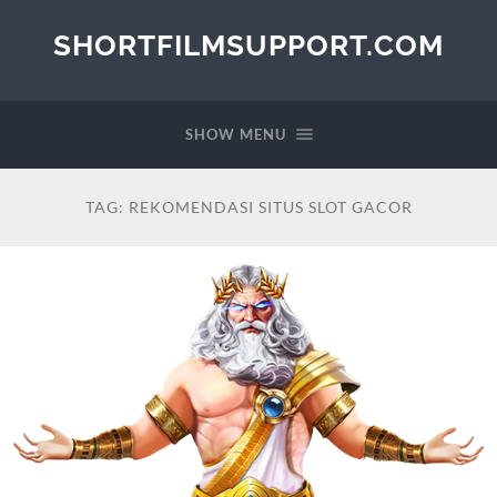
SHORTFILMSUPPORT.COM
SHOW MENU
TAG:
REKOMENDASI SITUS SLOT GACOR