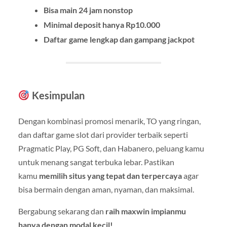
Bisa main 24 jam nonstop
Minimal deposit hanya Rp10.000
Daftar game lengkap dan gampang jackpot
Kesimpulan
Dengan kombinasi promosi menarik, TO yang ringan,
dan daftar game slot dari provider terbaik seperti
Pragmatic Play, PG Soft, dan Habanero, peluang kamu
untuk menang sangat terbuka lebar. Pastikan
kamu
memilih situs yang tepat dan terpercaya
agar
bisa bermain dengan aman, nyaman, dan maksimal.
Bergabung sekarang dan
raih maxwin impianmu
hanya dengan modal kecil!