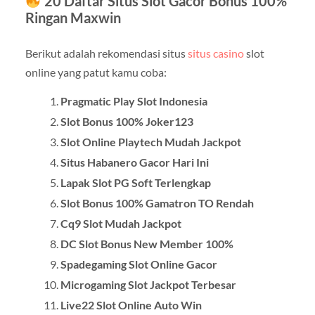
20 Daftar Situs Slot Gacor Bonus 100%
Ringan Maxwin
Berikut adalah rekomendasi situs
situs casino
slot
online yang patut kamu coba:
Pragmatic Play Slot Indonesia
Slot Bonus 100% Joker123
Slot Online Playtech Mudah Jackpot
Situs Habanero Gacor Hari Ini
Lapak Slot PG Soft Terlengkap
Slot Bonus 100% Gamatron TO Rendah
Cq9 Slot Mudah Jackpot
DC Slot Bonus New Member 100%
Spadegaming Slot Online Gacor
Microgaming Slot Jackpot Terbesar
Live22 Slot Online Auto Win