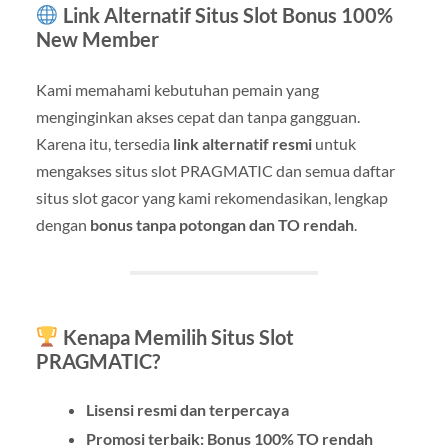
Link Alternatif Situs Slot Bonus 100%
New Member
Kami memahami kebutuhan pemain yang
menginginkan akses cepat dan tanpa gangguan.
Karena itu, tersedia
link alternatif resmi
untuk
mengakses situs slot PRAGMATIC dan semua daftar
situs slot gacor yang kami rekomendasikan, lengkap
dengan
bonus tanpa potongan dan TO rendah
.
Kenapa Memilih Situs Slot
PRAGMATIC?
Lisensi resmi dan terpercaya
Promosi terbaik: Bonus 100% TO rendah