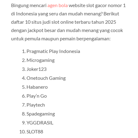
Bingung mencari
agen bola
website slot gacor nomor 1
di Indonesia yang seru dan mudah menang? Berikut
daftar 10 situs judi slot online terbaru tahun 2025
dengan jackpot besar dan mudah menang yang cocok
untuk pemula maupun pemain berpengalaman:
Pragmatic Play Indonesia
Microgaming
Joker123
Onetouch Gaming
Habanero
Play’n Go
Playtech
Spadegaming
YGGDRASIL
SLOT88