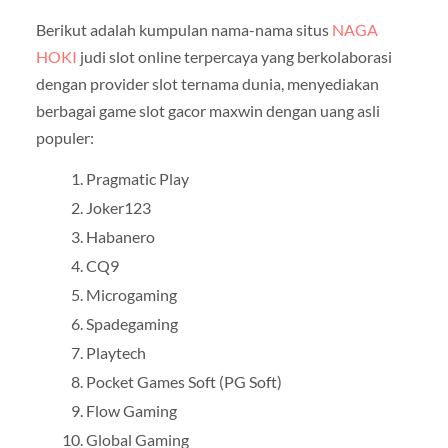
Berikut adalah kumpulan nama-nama situs
NAGA
HOKI
judi slot online terpercaya yang berkolaborasi
dengan provider slot ternama dunia, menyediakan
berbagai game slot gacor maxwin dengan uang asli
populer:
Pragmatic Play
Joker123
Habanero
CQ9
Microgaming
Spadegaming
Playtech
Pocket Games Soft (PG Soft)
Flow Gaming
Global Gaming