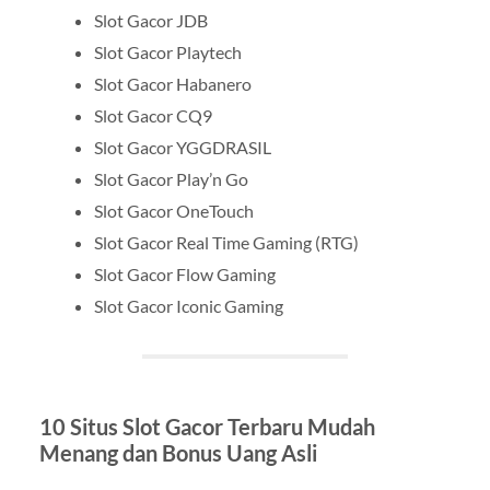
Slot Gacor JDB
Slot Gacor Playtech
Slot Gacor Habanero
Slot Gacor CQ9
Slot Gacor YGGDRASIL
Slot Gacor Play’n Go
Slot Gacor OneTouch
Slot Gacor Real Time Gaming (RTG)
Slot Gacor Flow Gaming
Slot Gacor Iconic Gaming
10 Situs Slot Gacor Terbaru Mudah
Menang dan Bonus Uang Asli