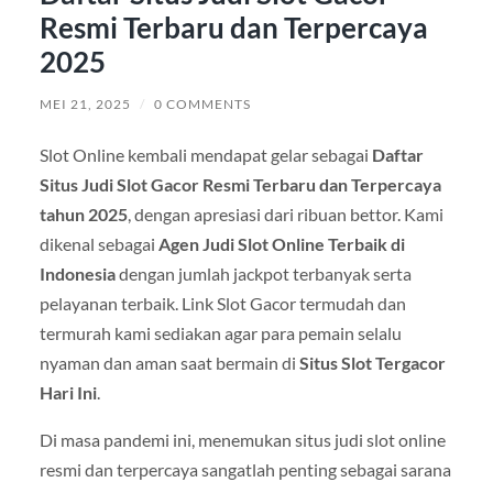
Resmi Terbaru dan Terpercaya
2025
MEI 21, 2025
/
0 COMMENTS
Slot Online kembali mendapat gelar sebagai
Daftar
Situs Judi Slot Gacor Resmi Terbaru dan Terpercaya
tahun 2025
, dengan apresiasi dari ribuan bettor. Kami
dikenal sebagai
Agen Judi Slot Online Terbaik di
Indonesia
dengan jumlah jackpot terbanyak serta
pelayanan terbaik. Link Slot Gacor termudah dan
termurah kami sediakan agar para pemain selalu
nyaman dan aman saat bermain di
Situs Slot Tergacor
Hari Ini
.
Di masa pandemi ini, menemukan situs judi slot online
resmi dan terpercaya sangatlah penting sebagai sarana