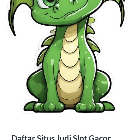
Daftar Situs Judi Slot Gacor