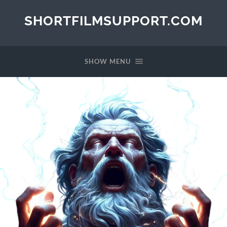
SHORTFILMSUPPORT.COM
SHOW MENU