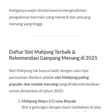
Ketiganya wajib dicoba karena menghadirkan
pengalaman bermain yang menarik dan peluang
menang yang tinggi.
Daftar Slot Mahjong Terbaik &
Rekomendasi Gampang Menang di 2025
Slot Mahjong tak hanya hadir dengan satu tipe
permainan. Berikut adalah
slot Mahjong paling
populer dan mudah menang
yang direkomendasikan
untuk dimainkan di tahun 2025:
Mahjong Ways 2 Cruise Royale
Slot 6 gulungan dengan baris tambahan di atas