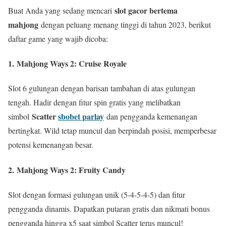
slot gacor bertema
Buat Anda yang sedang mencari
mahjong
dengan peluang menang tinggi di tahun 2023, berikut
daftar game yang wajib dicoba:
1.
Mahjong Ways 2: Cruise Royale
Slot 6 gulungan dengan barisan tambahan di atas gulungan
tengah. Hadir dengan fitur spin gratis yang melibatkan
Scatter
sbobet parlay
simbol
dan pengganda kemenangan
bertingkat. Wild tetap muncul dan berpindah posisi, memperbesar
potensi kemenangan besar.
2.
Mahjong Ways 2: Fruity Candy
Slot dengan formasi gulungan unik (5-4-5-4-5) dan fitur
pengganda dinamis. Dapatkan putaran gratis dan nikmati bonus
pengganda hingga x5 saat simbol Scatter terus muncul!