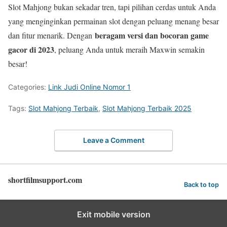
Slot Mahjong bukan sekadar tren, tapi pilihan cerdas untuk Anda
yang menginginkan permainan slot dengan peluang menang besar
beragam versi dan bocoran game
dan fitur menarik. Dengan
gacor di 2023
, peluang Anda untuk meraih Maxwin semakin
besar!
Categories:
Link Judi Online Nomor 1
Tags:
Slot Mahjong Terbaik
,
Slot Mahjong Terbaik 2025
Leave a Comment
shortfilmsupport.com
Back to top
Exit mobile version