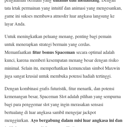
tata letak permainan yang intuitif dan animasi yang mengesankan,
game ini sukses membawa atmosfer luar angkasa langsung ke
layar Anda.
Untuk meningkatkan peluang menang, penting bagi pemain
untuk menerapkan strategi bermain yang cerdas.
fitur bonus Spaceman
Memanfaatkan
secara optimal adalah
kunci, karena memberi kesempatan menang besar dengan risiko
minimal. Selain itu, memperhatikan kemunculan simbol Maxwin
juga sangat krusial untuk membuka potensi hadiah tertinggi.
Dengan kombinasi grafis futuristik, fitur menarik, dan potensi
kemenangan besar, Spaceman Slot adalah pilihan yang sempurna
bagi para penggemar slot yang ingin merasakan sensasi
bertualang di luar angkasa sambil mengejar jackpot
Ayo bergabung dalam misi luar angkasa ini dan
menggiurkan.