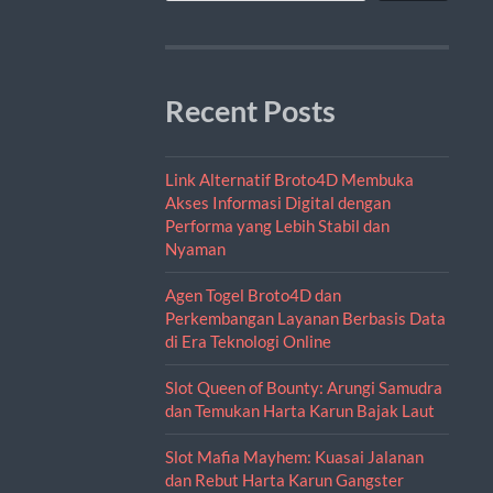
Recent Posts
Link Alternatif Broto4D Membuka
Akses Informasi Digital dengan
Performa yang Lebih Stabil dan
Nyaman
Agen Togel Broto4D dan
Perkembangan Layanan Berbasis Data
di Era Teknologi Online
Slot Queen of Bounty: Arungi Samudra
dan Temukan Harta Karun Bajak Laut
Slot Mafia Mayhem: Kuasai Jalanan
dan Rebut Harta Karun Gangster