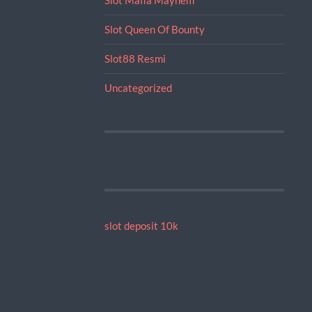
Slot Queen Of Bounty
Slot88 Resmi
Uncategorized
slot deposit 10k