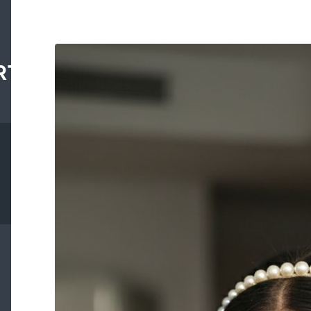
RT.COM