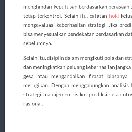
menghindari keputusan berdasarkan perasaan 
tetap terkontrol. Selain itu, catatan
hoki
kelua
mengevaluasi keberhasilan strategi. Jika pred
bisa menyesuaikan pendekatan berdasarkan data 
sebelumnya.
Selain itu, disiplin dalam mengikuti pola dan 
dan meningkatkan peluang keberhasilan jangka 
gesa atau mengandalkan firasat biasanya
merugikan. Dengan menggabungkan analisis h
strategi manajemen risiko, prediksi selanjutn
rasional.