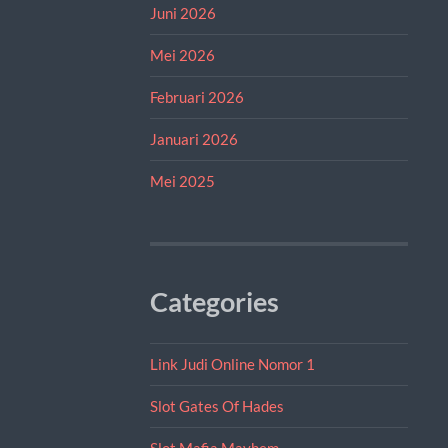
Juni 2026
Mei 2026
Februari 2026
Januari 2026
Mei 2025
Categories
Link Judi Online Nomor 1
Slot Gates Of Hades
Slot Mafia Mayhem