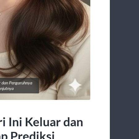
ar dan Pengaruhnya
anjutnya
i Ini Keluar dan
p Prediksi