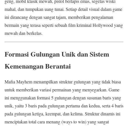
geng, mobil klasik mewah, pistol berlapis emas, segelas wiski
mahal, dan tumpukan uang tunai. Setiap detail visual dalam game
ini dirancang dengan sangat tajam, memberikan pengalaman
bermain yang terasa seperti sebuah film kriminal Hollywood yang
mewah dan berkelas.
Formasi Gulungan Unik dan Sistem
Kemenangan Berantai
Mafia Mayhem menampilkan struktur gulungan yang tidak biasa
untuk memberikan variasi permainan yang menyegarkan. Game
ini menggunakan formasi 5 gulungan dengan susunan baris yang
unik, yaitu 3 baris pada gulungan pertama dan kedua, serta 4 baris
pada gulungan ketiga, keempat, dan kelima. Struktur dinamis ini
menciptakan total cara menang (ways to win) yang sangat