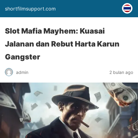
shortfilmsupport.com
Slot Mafia Mayhem: Kuasai
Jalanan dan Rebut Harta Karun
Gangster
admin
2 bulan ago