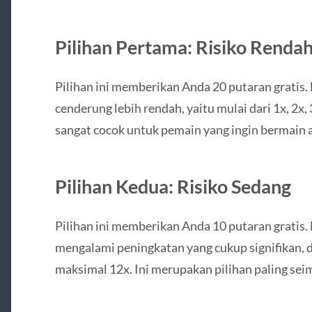
Pilihan Pertama: Risiko Renda
Pilihan ini memberikan Anda 20 putaran gratis.
cenderung lebih rendah, yaitu mulai dari 1x, 2x, 
sangat cocok untuk pemain yang ingin bermain 
Pilihan Kedua: Risiko Sedang
Pilihan ini memberikan Anda 10 putaran gratis. N
mengalami peningkatan yang cukup signifikan, di
maksimal 12x. Ini merupakan pilihan paling se