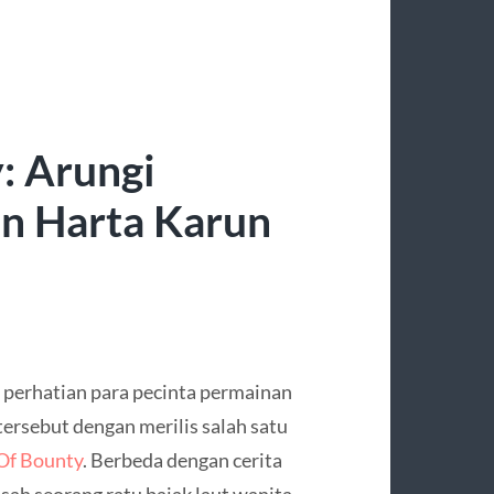
: Arungi
n Harta Karun
 perhatian para pecinta permainan
ersebut dengan merilis salah satu
Of Bounty
. Berbeda dengan cerita
sah seorang ratu bajak laut wanita