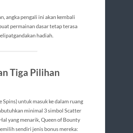
 angka pengali ini akan kembali
mbuat permainan dasar tetap terasa
elipatgandakan hadiah.
an Tiga Pilihan
e Spins) untuk masuk ke dalam ruang
butuhkan minimal 3 simbol Scatter
. Hal yang menarik, Queen of Bounty
ilih sendiri jenis bonus mereka: