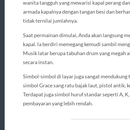
wanita tangguh yang mewarisi kapal perang dan
armada kapalnya dengan tangan besi dan berh
tidak ternilai jumlahnya.
Saat permainan dimulai, Anda akan langsung mel
kapal. Ia berdiri memegang kemudi sambil meng
Musik latar berupa tabuhan drum yang megah 
secara instan.
Simbol-simbol di layar juga sangat mendukung t
simbol Grace sang ratu bajak laut, pistol antik,
Terdapat juga simbol huruf standar seperti A, K,
pembayaran yang lebih rendah.