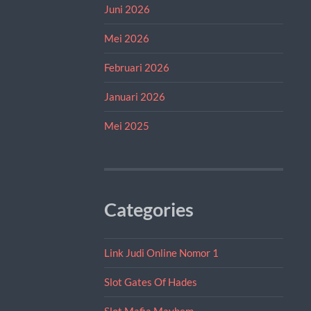
Juni 2026
Mei 2026
Februari 2026
Januari 2026
Mei 2025
Categories
Link Judi Online Nomor 1
Slot Gates Of Hades
Slot Mafia Mayhem