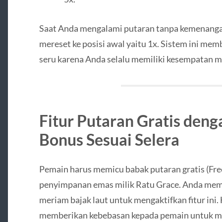
Saat Anda mengalami putaran tanpa kemenangan,
mereset ke posisi awal yaitu 1x. Sistem ini me
seru karena Anda selalu memiliki kesempatan m
Fitur Putaran Gratis deng
Bonus Sesuai Selera
Pemain harus memicu babak putaran gratis (Fre
penyimpanan emas milik Ratu Grace. Anda mem
meriam bajak laut untuk mengaktifkan fitur ini
memberikan kebebasan kepada pemain untuk mem